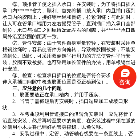
⑥、顶推管子使之插入承口：在安装时，为了将插口插入
承口内******省力、顺利。首先将插口放入承口内且插口压到
承口内的胶圈上，接好钢丝绳和倒链，拉紧倒链；与此同时，
让人可在管承口端用力左右摇晃管子，直到插口插入承口全部
到位，承口与插口之间应留2mm左右的间隙，并******承口四
周外沿至胶圈的距离一致。
⑦、管件安装：由于管件自身重量较轻，在安装时采用单
根钢丝绳时，容易使管件方向偏转，导致橡胶圈被挤，不能安
装到位。因此，可采用双倒链平行用力的方法使管件平行安
装，胶圈不致被挤。也可采用加长管件的办法，用单根钢丝进
行安装。
⑧、检查：检查承口插口的位置是否符合要求（用钢板尺
伸入承插口间隙中检查胶圈位置是否正确到位）。
三、应注意的几个问题
1、胶圈要放正在承口槽内，并用手压实。
2、当管子需截短后再安装时，插口端应加工成坡口形
状。
3、在弯曲段利用管道接口的借转角安装时，应先将管子
沿直线安装，然后再转至要求的角度。在安装过程中须在弧的
外侧用小木块将已铺好的管身撑稳，以免位移。
4、安装过程中，定管、动管轴心线要在一条直线上，否