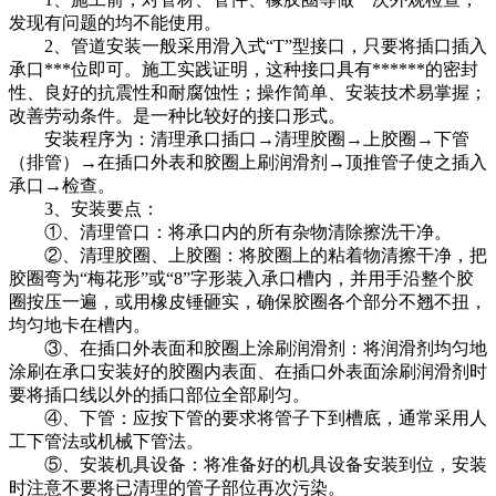
发现有问题的均不能使用。
2、管道安装一般采用滑入式“T”型接口，只要将插口插入
承口***位即可。施工实践证明，这种接口具有******的密封
性、良好的抗震性和耐腐蚀性；操作简单、安装技术易掌握；
改善劳动条件。是一种比较好的接口形式。
安装程序为：清理承口插口→清理胶圈→上胶圈→下管
（排管）→在插口外表和胶圈上刷润滑剂→顶推管子使之插入
承口→检查。
3、安装要点：
①、清理管口：将承口内的所有杂物清除擦洗干净。
②、清理胶圈、上胶圈：将胶圈上的粘着物清擦干净，把
胶圈弯为“梅花形”或“8”字形装入承口槽内，并用手沿整个胶
圈按压一遍，或用橡皮锤砸实，确保胶圈各个部分不翘不扭，
均匀地卡在槽内。
③、在插口外表面和胶圈上涂刷润滑剂：将润滑剂均匀地
涂刷在承口安装好的胶圈内表面、在插口外表面涂刷润滑剂时
要将插口线以外的插口部位全部刷匀。
④、下管：应按下管的要求将管子下到槽底，通常采用人
工下管法或机械下管法。
⑤、安装机具设备：将准备好的机具设备安装到位，安装
时注意不要将已清理的管子部位再次污染。