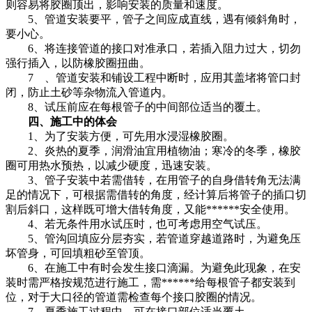
则容易将胶圈顶出，影响安装的质量和速度。
5、管道安装要平，管子之间应成直线，遇有倾斜角时，
要小心。
6、将连接管道的接口对准承口，若插入阻力过大，切勿
强行插入，以防橡胶圈扭曲。
7 、管道安装和铺设工程中断时，应用其盖堵将管口封
闭，防止土砂等杂物流入管道内。
8、试压前应在每根管子的中间部位适当的覆土。
四、施工中的体会
1、为了安装方便，可先用水浸湿橡胶圈。
2、炎热的夏季，润滑油宜用植物油；寒冷的冬季，橡胶
圈可用热水预热，以减少硬度，迅速安装。
3、管子安装中若需借转，在用管子的自身借转角无法满
足的情况下，可根据需借转的角度，经计算后将管子的插口切
割后斜口，这样既可增大借转角度，又能******安全使用。
4、若无条件用水试压时，也可考虑用空气试压。
5、管沟回填应分层夯实，若管道穿越道路时，为避免压
坏管身，可回填粗砂至管顶。
6、在施工中有时会发生接口滴漏。为避免此现象，在安
装时需严格按规范进行施工，需******给每根管子都安装到
位，对于大口径的管道需检查每个接口胶圈的情况。
7、夏季施工过程中，可在接口部位适当覆土。