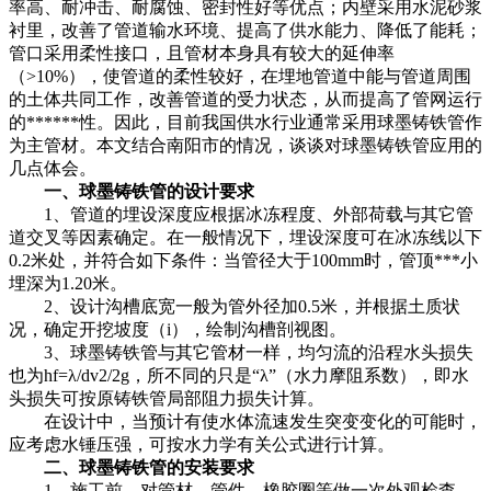
率高、耐冲击、耐腐蚀、密封性好等优点；内壁采用水泥砂浆
衬里，改善了管道输水环境、提高了供水能力、降低了能耗；
管口采用柔性接口，且管材本身具有较大的延伸率
（>10%），使管道的柔性较好，在埋地管道中能与管道周围
的土体共同工作，改善管道的受力状态，从而提高了管网运行
的******性。因此，目前我国供水行业通常采用球墨铸铁管作
为主管材。本文结合南阳市的情况，谈谈对球墨铸铁管应用的
几点体会。
一、球墨铸铁管的设计要求
1、管道的埋设深度应根据冰冻程度、外部荷载与其它管
道交叉等因素确定。在一般情况下，埋设深度可在冰冻线以下
0.2米处，并符合如下条件：当管径大于100mm时，管顶***小
埋深为1.20米。
2、设计沟槽底宽一般为管外径加0.5米，并根据土质状
况，确定开挖坡度（i），绘制沟槽剖视图。
3、球墨铸铁管与其它管材一样，均匀流的沿程水头损失
也为hf=λ/dv2/2g，所不同的只是“λ”（水力摩阻系数），即水
头损失可按原铸铁管局部阻力损失计算。
在设计中，当预计有使水体流速发生突变变化的可能时，
应考虑水锤压强，可按水力学有关公式进行计算。
二、球墨铸铁管的安装要求
1、施工前，对管材、管件、橡胶圈等做一次外观检查，